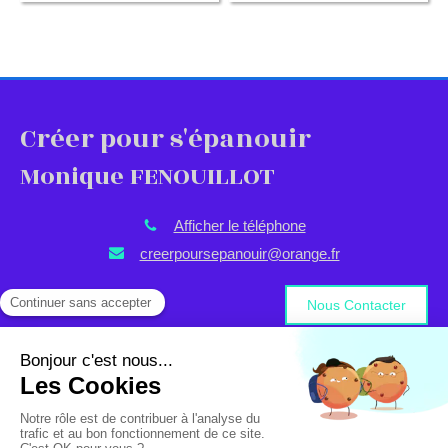
Créer pour s'épanouir
Monique FENOUILLOT
Afficher le téléphone
creerpoursepanouir@orange.fr
Nous Contacter